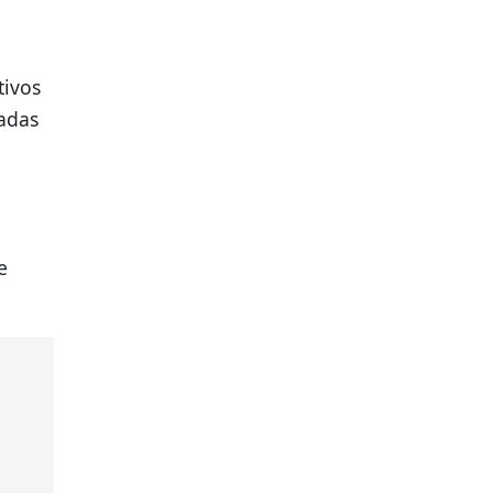
o
tivos
zadas
e