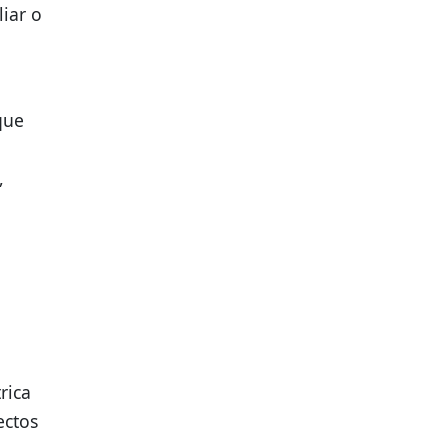
iar o
que
,
rica
ectos