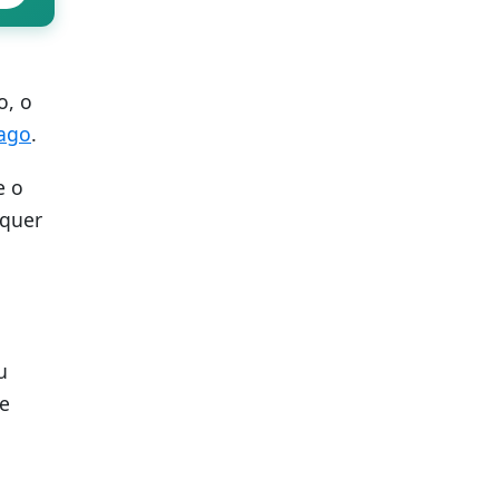
o, o
ago
.
e o
lquer
u
de